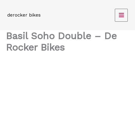
Spring
naar
derocker bikes
de
inhoud
Basil Soho Double – De
Rocker Bikes