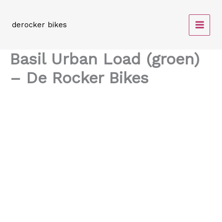
Spring
naar
derocker bikes
de
inhoud
Basil Urban Load (groen)
– De Rocker Bikes