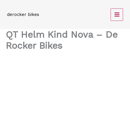
Spring
naar
derocker bikes
de
inhoud
QT Helm Kind Nova – De
Rocker Bikes