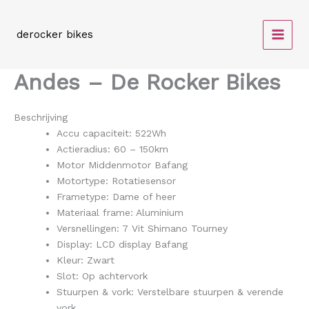
Spring
naar
derocker bikes
de
inhoud
Andes – De Rocker Bikes
Beschrijving
Accu capaciteit: 522Wh
Actieradius: 60 – 150km
Motor Middenmotor Bafang
Motortype: Rotatiesensor
Frametype: Dame of heer
Materiaal frame: Aluminium
Versnellingen: 7 Vit Shimano Tourney
Display: LCD display Bafang
Kleur: Zwart
Slot: Op achtervork
Stuurpen & vork: Verstelbare stuurpen & verende
vork