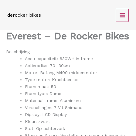
Spring
naar
derocker bikes
de
inhoud
Everest – De Rocker Bikes
Beschrijving
Accu capaciteit: 630WH in frame
Actieradius: 70-130km
Motor: Bafang M400 middenmotor
Type motor: Krachtsensor
Framemaat: 50
Frametype: Dame
Materiaal frame: Aluminium
Versnellingen: 7 Vit Shimano
Dipslay: LCD Display
Kleur: zwart
Slot: Op achtervork
Stuurpen & vork: Verstelbare stuurpen & verende