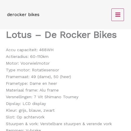
Spring
naar
derocker bikes
de
inhoud
Lotus – De Rocker Bikes
Accu capaciteit: 468WH
Actieradius: 60-110km
Motor: Voorwielmotor
Type motor: Rotatiesensor
Framemaat: 49 (dame), 50 (heer)
Frametype: Dame en heer
Materiaal frame: Alu frame
Versnellingen: 7 Vit Shimano Tourney
Dipslay: LCD display
Kleur: grijs, blauw, zwart
Slot: Op achtervork
Stuurpen & vork: Verstelbare stuurpen & verende vork
Remmen: V-brake