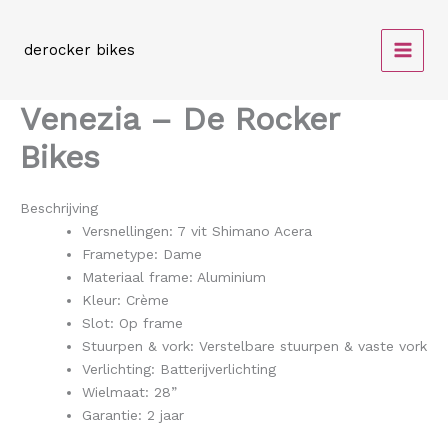
Spring
naar
derocker bikes
de
inhoud
Venezia – De Rocker
Bikes
Beschrijving
Versnellingen: 7 vit Shimano Acera
Frametype: Dame
Materiaal frame: Aluminium
Kleur: Crème
Slot: Op frame
Stuurpen & vork: Verstelbare stuurpen & vaste vork
Verlichting: Batterijverlichting
Wielmaat: 28”
Garantie: 2 jaar