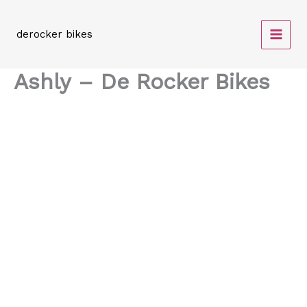
Spring
naar
derocker bikes
de
inhoud
Ashly – De Rocker Bikes