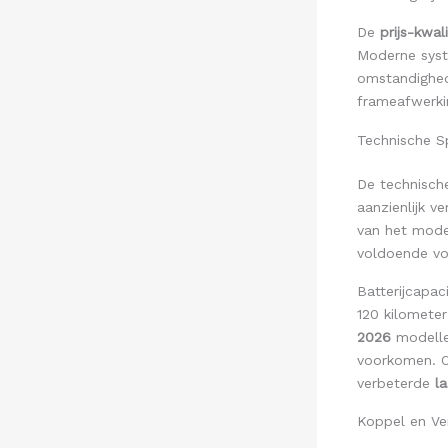
De
prijs-kwal
Moderne syst
omstandighede
frameafwerki
Technische Sp
De technisch
aanzienlijk 
van het mode
voldoende vo
Batterijcapac
120 kilomete
2026
modellen
voorkomen. Op
verbeterde
l
Koppel en Ve