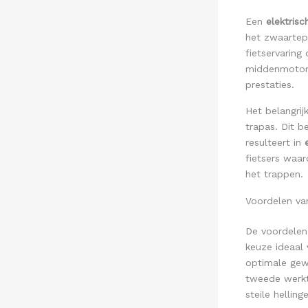
Een
elektris
het zwaartepu
fietservaring 
middenmotore
prestaties.
Het belangrij
trapas. Dit 
resulteert in
fietsers waar
het trappen.
Voordelen va
De voordele
keuze ideaal
optimale gewi
tweede werkt
steile hellin