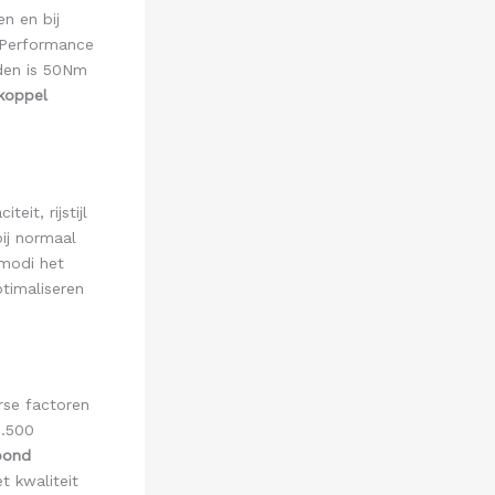
n en bij
(Performance
den is 50Nm
koppel
eit, rijstijl
ij normaal
-modi het
timaliseren
rse factoren
1.500
bond
 kwaliteit