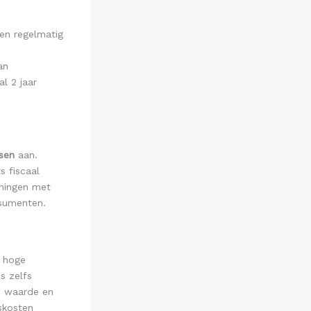
en regelmatig
an
l 2 jaar
tsen
aan.
s fiscaal
eningen met
sumenten.
e hoge
s zelfs
de waarde en
gskosten