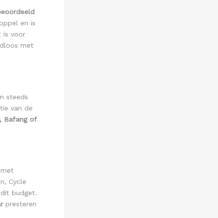
eoordeeld
oppel en is
 is voor
adloos met
en steeds
tie van de
, Bafang of
met
n, Cycle
dit budget.
r
presteren