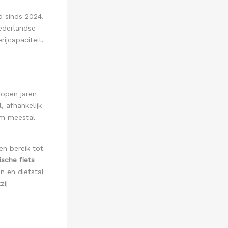
d sinds 2024.
ederlandse
ijcapaciteit,
lopen jaren
 afhankelijk
Nm meestal
.
en bereik tot
ische fiets
n en diefstal
zij