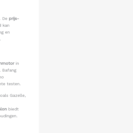
n. De
prijs-
d kan
ng en
.
enmotor
in
l Bafang
no
te testen.
als Gazelle,
lon
biedt
oudingen.