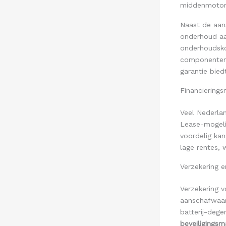
middenmotor
Naast de aan
onderhoud aan
onderhoudskos
componente
garantie bie
Financierings
Veel Nederlan
Lease-mogelij
voordelig ka
lage rentes,
Verzekering e
Verzekering 
aanschafwaar
batterij-dege
beveiligingsm