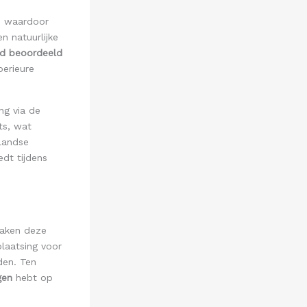
, waardoor
n natuurlijke
d beoordeeld
erieure
ng via de
ts, wat
landse
dt tijdens
 maken deze
laatsing voor
den. Ten
gen
hebt op