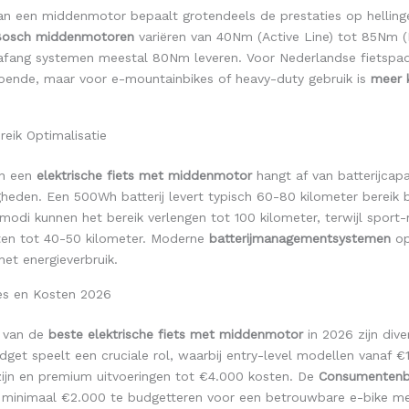
an een middenmotor bepaalt grotendeels de prestaties op hellinge
Bosch middenmotoren
variëren van 40Nm (Active Line) tot 85Nm 
 Bafang systemen meestal 80Nm leveren. Voor Nederlandse fietspa
oende, maar voor e-mountainbikes of heavy-duty gebruik is
meer 
reik Optimalisatie
an een
elektrische fiets met middenmotor
hangt af van batterijcapacit
eden. Een 500Wh batterij levert typisch 60-80 kilometer bereik b
modi kunnen het bereik verlengen tot 100 kilometer, terwijl sport
rten tot 40-50 kilometer. Moderne
batterijmanagementsystemen
op
et energieverbruik.
es en Kosten 2026
n van de
beste elektrische fiets met middenmotor
in 2026 zijn dive
udget speelt een cruciale rol, waarbij entry-level modellen vanaf €
zijn en premium uitvoeringen tot €4.000 kosten. De
Consumenten
 minimaal €2.000 te budgetteren voor een betrouwbare e-bike met