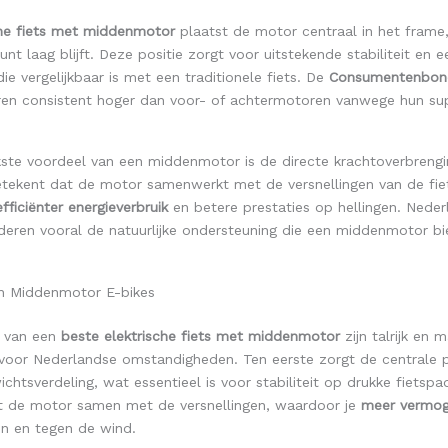
che fiets met middenmotor
plaatst de motor centraal in het frame
nt laag blijft. Deze positie zorgt voor uitstekende stabiliteit en ee
die vergelijkbaar is met een traditionele fiets. De
Consumentenbon
n consistent hoger dan voor- of achtermotoren vanwege hun sup
kste voordeel van een middenmotor is de directe krachtoverbrengi
betekent dat de motor samenwerkt met de versnellingen van de fie
efficiënter energieverbruik
en betere prestaties op hellingen. Neder
deren vooral de natuurlijke ondersteuning die een middenmotor bie
n Middenmotor E-bikes
n van een
beste elektrische fiets met middenmotor
zijn talrijk en
 voor Nederlandse omstandigheden. Ten eerste zorgt de centrale p
chtsverdeling, wat essentieel is voor stabiliteit op drukke fietspa
 de motor samen met de versnellingen, waardoor je
meer vermo
gen en tegen de wind.