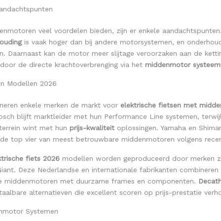
Aandachtspunten
nmotoren veel voordelen bieden, zijn er enkele aandachtspunte
houding
is vaak hoger dan bij andere motorsystemen, en onderhou
n. Daarnaast kan de motor meer slijtage veroorzaken aan de ketti
 door de directe krachtoverbrenging via het
middenmotor systeem
en Modellen 2026
neren enkele merken de markt voor
elektrische fietsen met midd
sch blijft marktleider met hun Performance Line systemen, terwij
terrein wint met hun
prijs-kwaliteit
oplossingen. Yamaha en Shima
de top vier van meest betrouwbare middenmotoren volgens recen
trische fiets 2026
modellen worden geproduceerd door merken zo
Giant. Deze Nederlandse en internationale fabrikanten combineren
e middenmotoren met duurzame frames en componenten.
Decath
aalbare alternatieven die excellent scoren op prijs-prestatie verh
nmotor Systemen