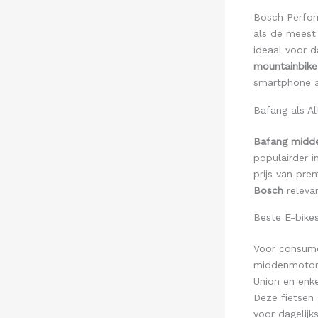
Bosch Perfo
als de meest
ideaal voor d
mountainbike
smartphone a
Bafang als Al
Bafang midd
populairder 
prijs van pr
Bosch
relevan
Beste E-bike
Voor consum
middenmotor z
Union en enk
Deze fietsen
voor dagelijks