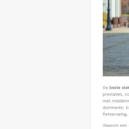
De
beste ele
prestaties, c
met middenmo
domineren. E
fietservaring
Waarom een M