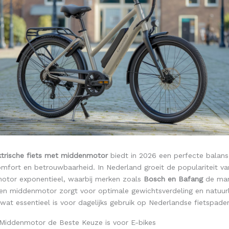
ktrische fiets met middenmotor
biedt in 2026 een perfecte balans
omfort en betrouwbaarheid. In Nederland groeit de populariteit va
tor exponentieel, waarbij merken zoals
Bosch en Bafang
de mar
en middenmotor zorgt voor optimale gewichtsverdeling en natuurl
, wat essentieel is voor dagelijks gebruik op Nederlandse fietspade
iddenmotor de Beste Keuze is voor E-bikes