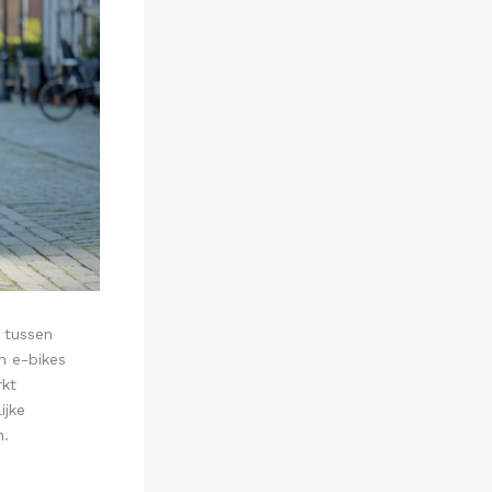
 tussen
n e-bikes
kt
ijke
n.