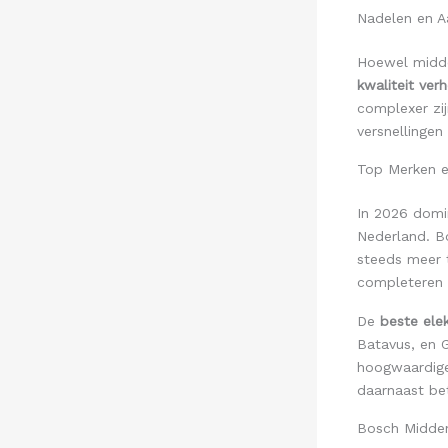
Nadelen en 
Hoewel midde
kwaliteit ver
complexer zij
versnellingen
Top Merken 
In 2026 domi
Nederland. Bo
steeds meer 
completeren 
De
beste elek
Batavus, en 
hoogwaardig
daarnaast bet
Bosch Midde