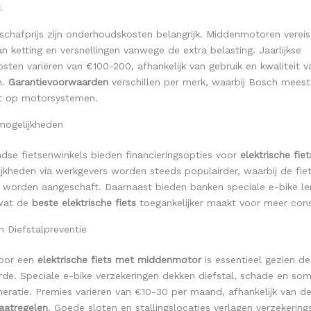
.
schafprijs zijn onderhoudskosten belangrijk. Middenmotoren vereis
 ketting en versnellingen vanwege de extra belasting. Jaarlijkse
ten variëren van €100-200, afhankelijk van gebruik en kwaliteit v
n.
Garantievoorwaarden
verschillen per merk, waarbij Bosch meesta
dt op motorsystemen.
mogelijkheden
dse fietsenwinkels bieden financieringsopties voor
elektrische fie
kheden via werkgevers worden steeds populairder, waarbij de fiet
n worden aangeschaft. Daarnaast bieden banken speciale e-bike l
 wat de
beste elektrische fiets
toegankelijker maakt voor meer con
n Diefstalpreventie
voor een
elektrische fiets met middenmotor
is essentieel gezien d
de. Speciale e-bike verzekeringen dekken diefstal, schade en som
neratie. Premies variëren van €10-30 per maand, afhankelijk van 
aatregelen
. Goede sloten en stallingslocaties verlagen verzekerin