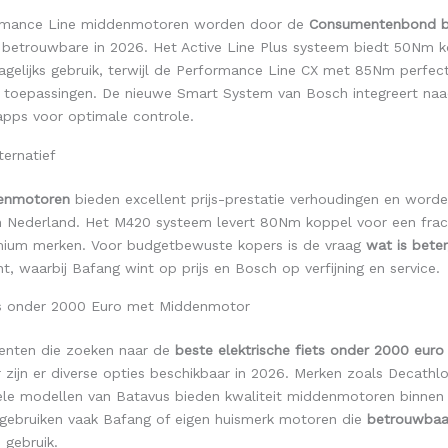
rmance Line middenmotoren worden door de
Consumentenbond b
 betrouwbare in 2026. Het Active Line Plus systeem biedt 50Nm k
agelijks gebruik, terwijl de Performance Line CX met 85Nm perfect
toepassingen. De nieuwe Smart System van Bosch integreert na
pps voor optimale controle.
ternatief
enmotoren
bieden excellent prijs-prestatie verhoudingen en word
in Nederland. Het M420 systeem levert 80Nm koppel voor een frac
emium merken. Voor budgetbewuste kopers is de vraag
wat is beter
t, waarbij Bafang wint op prijs en Bosch op verfijning en service.
s onder 2000 Euro met Middenmotor
enten die zoeken naar de
beste elektrische fiets onder 2000 euro
ijn er diverse opties beschikbaar in 2026. Merken zoals Decathlo
ele modellen van Batavus bieden kwaliteit middenmotoren binnen 
 gebruiken vaak Bafang of eigen huismerk motoren die
betrouwbaa
 gebruik.