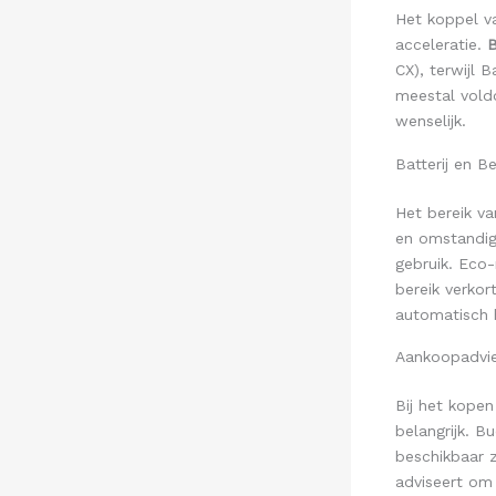
Het koppel v
acceleratie.
CX), terwijl
meestal vold
wenselijk.
Batterij en Be
Het bereik v
en omstandigh
gebruik. Eco-
bereik verko
automatisch h
Aankoopadvi
Bij het kope
belangrijk. B
beschikbaar 
adviseert om