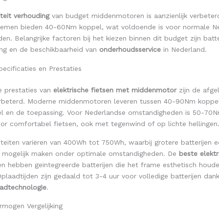
iteit verhouding
van budget middenmotoren is aanzienlijk verbeter
emen bieden 40-60Nm koppel, wat voldoende is voor normale N
n. Belangrijke factoren bij het kiezen binnen dit budget zijn batter
ng en de beschikbaarheid van
onderhoudsservice
in Nederland.
ecificaties en Prestaties
e prestaties van
elektrische fietsen met middenmotor
zijn de afge
verbeterd. Moderne middenmotoren leveren tussen 40-90Nm koppel,
l en de toepassing. Voor Nederlandse omstandigheden is 50-70
or comfortabel fietsen, ook met tegenwind of op lichte hellingen
iteiten variëren van 400Wh tot 750Wh, waarbij grotere batterijen e
r mogelijk maken onder optimale omstandigheden. De
beste elektr
 hebben geïntegreerde batterijen die het frame esthetisch houde
laadtijden zijn gedaald tot 3-4 uur voor volledige batterijen dank
aadtechnologie
.
rmogen Vergelijking