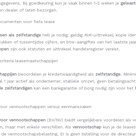
gegevens. Bij goedkeuring kun je vaak binnen 1-2 weken je
geleast
en dealer of laten bezorgen.
cumenten voor fiets lease
asen als zelfstandige
heb je nodig: geldig
KvK-uittreksel
, kopie iden
tukken of tussentijdse cijfers, en btw-aangiftes van het laatste jaa
ppen
zijn ook statuten en uittreksel handelsregister vereist.
criteria leasemaatschappijen
happijen
beoordelen je kredietwaardigheid als
zelfstandige
. Minim
l 1 jaar actief als ondernemer, stabiele omzet, geen betalingsach
de zelfstandigen
kan een bankgarantie of borg nodig zijn voor het
 voor vennootschappen versus eenmanszaken
 voor vennootschappen
(BV/NV) biedt vergelijkbare voordelen als v
, maar met enkele verschillen. Als
vennootschap
kun je de leaset
 de vennootschapsbelasting. Er is geen bijtelling voor de directeur