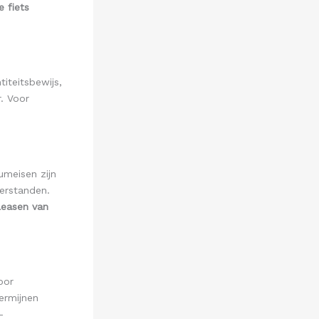
e fiets
titeitsbewijs,
r. Voor
umeisen zijn
terstanden.
leasen van
oor
ermijnen
-