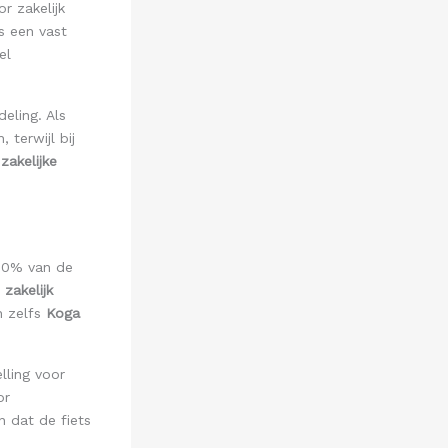
r zakelijk
s een vast
el
eling. Als
 terwijl bij
t
zakelijke
100% van de
r
zakelijk
en zelfs
Koga
elling voor
or
n dat de fiets