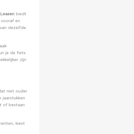
Leasen
biedt
g vooraf en
k van dezelfde
aak
n je de fiets
kkelijker zijn
at niet ouder
 jaarstukken
t of bestaan
enten, kiest