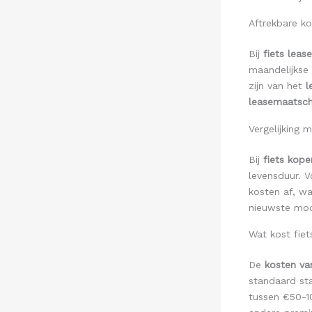
Aftrekbare ko
Bij
fiets leas
maandelijkse
zijn van het
l
leasemaatsch
Vergelijking 
Bij
fiets kope
levensduur. V
kosten af, wa
nieuwste mod
Wat kost fiet
De
kosten van
standaard sta
tussen €50-10