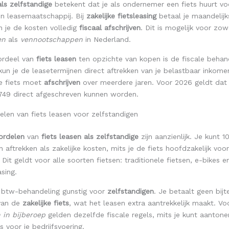
als zelfstandige
betekent dat je als ondernemer een fiets huurt voo
en leasemaatschappij. Bij
zakelijke fietsleasing
betaal je maandelijk
n je de kosten volledig
fiscaal afschrijven
. Dit is mogelijk voor zow
en
als
vennootschappen
in Nederland.
ordeel van
fiets leasen
ten opzichte van kopen is de fiscale behand
un je de leasetermijnen direct aftrekken van je belastbaar inkomen,
e fiets moet
afschrijven
over meerdere jaren. Voor 2026 geldt da
49 direct afgeschreven kunnen worden.
elen van fiets leasen voor zelfstandigen
oordelen
van
fiets leasen als zelfstandige
zijn aanzienlijk. Je kunt 
n aftrekken als zakelijke kosten, mits je de fiets hoofdzakelijk voo
 Dit geldt voor alle soorten fietsen: traditionele fietsen, e-bikes 
asing.
e btw-behandeling gunstig voor
zelfstandigen
. Je betaalt geen bijt
 van de
zakelijke fiets
, wat het leasen extra aantrekkelijk maakt. Vo
 in bijberoep
gelden dezelfde fiscale regels, mits je kunt aantone
s voor je bedrijfsvoering.