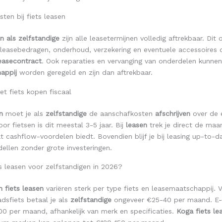
sten bij fiets leasen
en als zelfstandige
zijn alle leasetermijnen volledig aftrekbaar. Dit
 leasebedragen, onderhoud, verzekering en eventuele accessoires 
easecontract
. Ook reparaties en vervanging van onderdelen kunnen
appij
worden geregeld en zijn dan aftrekbaar.
met fiets kopen fiscaal
n
moet je als
zelfstandige
de aanschafkosten
afschrijven
over de 
oor fietsen is dit meestal 3-5 jaar. Bij
leasen
trek je direct de maan
t cashflow-voordelen biedt. Bovendien blijf je bij leasing up-to-
ellen zonder grote investeringen.
s leasen voor zelfstandigen in 2026?
 fiets leasen
variëren sterk per type fiets en leasemaatschappij. 
dsfiets betaal je als
zelfstandige
ongeveer €25-40 per maand. E-
0 per maand, afhankelijk van merk en specificaties.
Koga fiets le