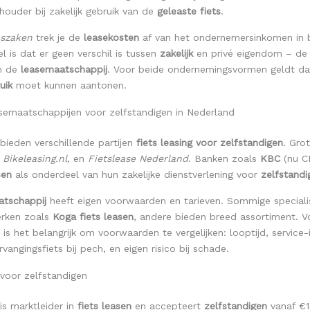
ouder bij zakelijk gebruik van de
geleaste fiets
.
szaken
trek je de
leasekosten
af van het ondernemersinkomen in b
l is dat er geen verschil is tussen
zakelijk
en privé eigendom – de fi
n de
leasemaatschappij
. Voor beide ondernemingsvormen geldt dat
uik
moet kunnen aantonen.
asemaatschappijen voor zelfstandigen in Nederland
bieden verschillende partijen
fiets leasing voor zelfstandigen
. Grot
,
Bikeleasing.nl
, en
Fietslease Nederland
. Banken zoals
KBC
(nu C
sen
als onderdeel van hun zakelijke dienstverlening voor
zelfstandi
atschappij
heeft eigen voorwaarden en tarieven. Sommige speciali
erken zoals
Koga fiets leasen
, andere bieden breed assortiment. V
is het belangrijk om voorwaarden te vergelijken: looptijd, service-i
vangingsfiets bij pech, en eigen risico bij schade.
voor zelfstandigen
is marktleider in
fiets leasen
en accepteert
zelfstandigen
vanaf €1