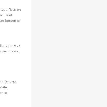
type fiets en
nclusief
eze kosten af
ike voor €75
0 per maand.
nd (€2.700
scale
recte