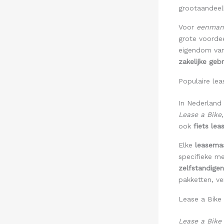
grootaandeelh
Voor
eenman
grote voordee
eigendom va
zakelijke gebr
Populaire le
In Nederland 
Lease a Bike
ook
fiets lea
Elke
leasema
specifieke m
zelfstandigen
pakketten, ver
Lease a Bike 
Lease a Bike