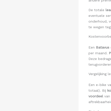
andere premi
De totale
lea
eventuele ser
onderhoud, v
te wegen teg
Kostenvoorbee
Een
Batavus
per maand.
P
Deze bedrage
terugvorderen
Vergelijking 
Een e-bike v
totaal). Bij
k
voordeel
van 
aftrekbaarhe