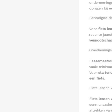
ondernemings
ophalen bij e
Benodigde do
Voor
fiets le
recente jaars
vennootscha
Goedkeurings
Leasemaatsc
vaak: minimaa
Voor
starten
een fiets
.
Fiets leasen
Fiets leasen
eenmanszaken
aftrekken van