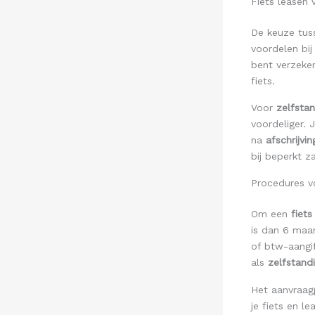
Fiets leasen 
De keuze tu
voordelen bij
bent verzeke
fiets.
Voor
zelfsta
voordeliger. J
na
afschrijvin
bij beperkt za
Procedures vo
Om een
fiets
is dan 6 maa
of btw-aangi
als
zelfstand
Het aanvraag
je fiets en l