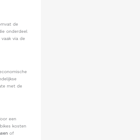
 omvat de
die onderdeel
 vaak via de
economische
delijkse
date met de
Voor een
bikes kosten
asen
of