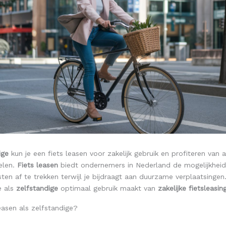
ige
kun je een fiets leasen voor zakelijk gebruik en profiteren van a
elen.
Fiets leasen
biedt ondernemers in Nederland de mogelijkhei
sten af te trekken terwijl je bijdraagt aan duurzame verplaatsingen
e als
zelfstandige
optimaal gebruik maakt van
zakelijke fietsleasin
leasen als zelfstandige?