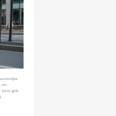
anzienlijke
d om
. Deze gids
g
.