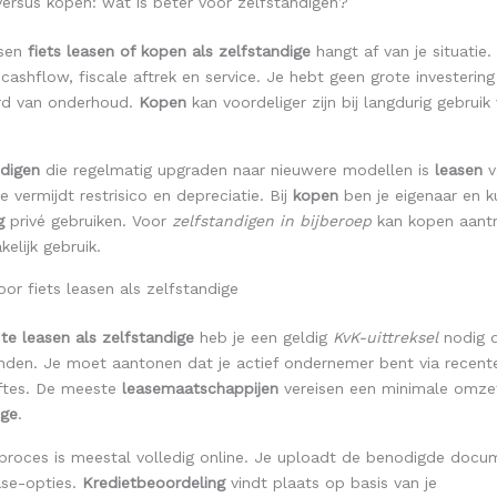
versus kopen: wat is beter voor zelfstandigen?
ssen
fiets leasen of kopen als zelfstandige
hangt af van je situatie.
 cashflow, fiscale aftrek en service. Je hebt geen grote investerin
rd van onderhoud.
Kopen
kan voordeliger zijn bij langdurig gebrui
ndigen
die regelmatig upgraden naar nieuwere modellen is
leasen
v
e vermijdt restrisico en depreciatie. Bij
kopen
ben je eigenaar en ku
g
privé gebruiken. Voor
zelfstandigen in bijberoep
kan kopen aantre
kelijk gebruik.
or fiets leasen als zelfstandige
 te leasen als zelfstandige
heb je een geldig
KvK-uittreksel
nodig d
nden. Je moet aantonen dat je actief ondernemer bent via recente
ftes. De meeste
leasemaatschappijen
vereisen een minimale omze
ige
.
proces is meestal volledig online. Je uploadt de benodigde docum
ease-opties.
Kredietbeoordeling
vindt plaats op basis van je