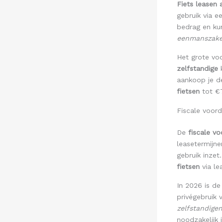
Fiets leasen 
gebruik via e
bedrag en ku
eenmanszak
Het grote vo
zelfstandige
k
aankoop je d
fietsen
tot €7
Fiscale voord
De
fiscale v
leasetermijne
gebruik inzet.
fietsen
via le
In 2026 is d
privégebruik
zelfstandigen
noodzakelijk i