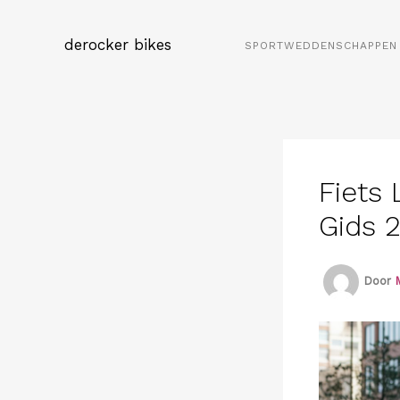
Spring
naar
derocker bikes
SPORTWEDDENSCHAPPEN 
de
inhoud
Fiets
Gids 
Door