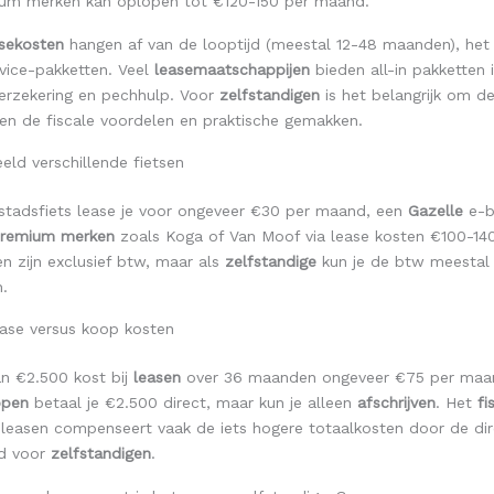
um merken kan oplopen tot €120-150 per maand.
sekosten
hangen af van de looptijd (meestal 12-48 maanden), het 
vice-pakketten. Veel
leasemaatschappijen
bieden all-in pakketten i
erzekering en pechhulp. Voor
zelfstandigen
is het belangrijk om d
en de fiscale voordelen en praktische gemakken.
ld verschillende fietsen
stadsfiets lease je voor ongeveer €30 per maand, een
Gazelle
e-b
remium merken
zoals Koga of Van Moof via lease kosten €100-14
n zijn exclusief btw, maar als
zelfstandige
kun je de btw meestal
.
lease versus koop kosten
an €2.500 kost bij
leasen
over 36 maanden ongeveer €75 per maa
open
betaal je €2.500 direct, maar kun je alleen
afschrijven
. Het
fi
leasen compenseert vaak de iets hogere totaalkosten door de di
id voor
zelfstandigen
.