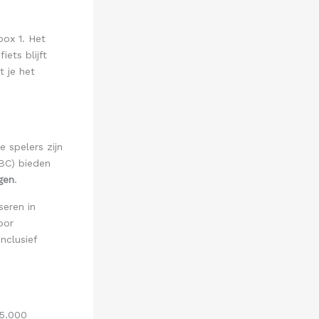
ox 1. Het
ets blijft
 je het
e spelers zijn
BC) bieden
gen
.
seren in
oor
nclusief
5.000