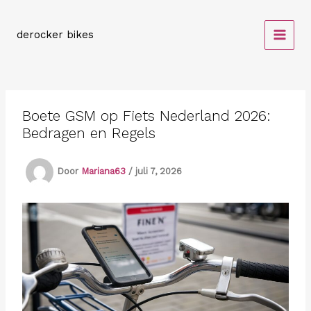
Spring
naar
derocker bikes
de
inhoud
Boete GSM op Fiets Nederland 2026:
Bedragen en Regels
Door
Mariana63
/
juli 7, 2026