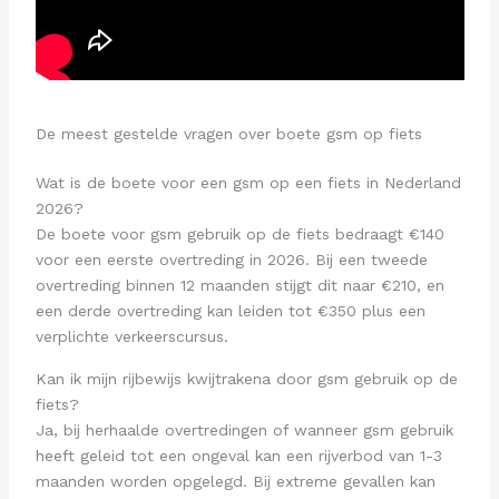
De meest gestelde vragen over boete gsm op fiets
Wat is de boete voor een gsm op een fiets in Nederland
2026?
De boete voor gsm gebruik op de fiets bedraagt €140
voor een eerste overtreding in 2026. Bij een tweede
overtreding binnen 12 maanden stijgt dit naar €210, en
een derde overtreding kan leiden tot €350 plus een
verplichte verkeerscursus.
Kan ik mijn rijbewijs kwijtrakena door gsm gebruik op de
fiets?
Ja, bij herhaalde overtredingen of wanneer gsm gebruik
heeft geleid tot een ongeval kan een rijverbod van 1-3
maanden worden opgelegd. Bij extreme gevallen kan