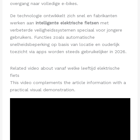
overgang naar volledige e-bikes.
De technologie ontwikkelt zich snel en fabrikanten
werken aan
intelligente elektrische fietsen
met
verbeterde veiligheidssystemen speciaal voor jongere
gebruikers. Functies zoals automatische
snelheidsbeperking op basis van locatie en ouderlijk
toezicht via apps worden steeds gebruikelijker in 2026.
Related video about vanaf welke leeftijd elektrische
fiets
This video complements the article information with a
practical visual demonstration.