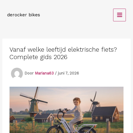
Spring
naar
derocker bikes
de
inhoud
Vanaf welke leeftijd elektrische fiets?
Complete gids 2026
Door
Mariana63
/
juni 7, 2026